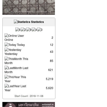
Statistics
User
2
Online
Today
12
43
Yesterday
This
85
Month
Last
621
Month
This
5,219
Year
Last
5,620
Year
Start Count : 2018-11-08