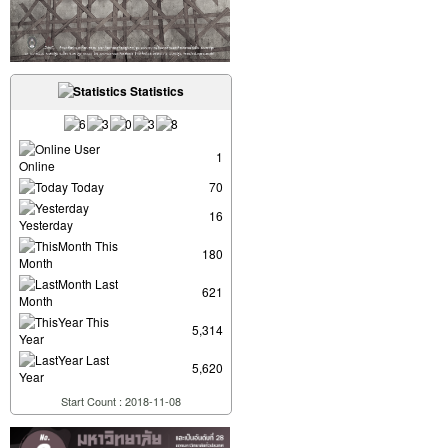
Statistics
User
1
Online
Today
70
16
Yesterday
This
180
Month
Last
621
Month
This
5,314
Year
Last
5,620
Year
Start Count : 2018-11-08