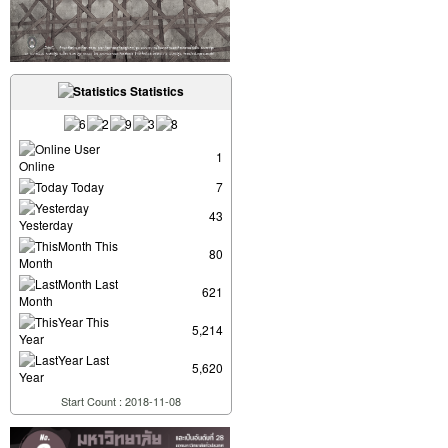
Statistics
User
1
Online
Today
7
43
Yesterday
This
80
Month
Last
621
Month
This
5,214
Year
Last
5,620
Year
Start Count : 2018-11-08