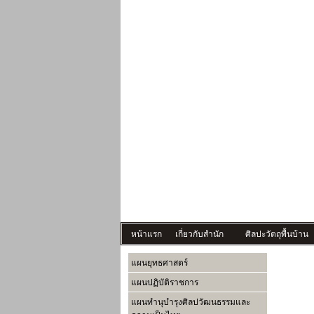
หน้าแรก
เกี่ยวกับสำนัก
ศิลปะวัตถุพื้นบ้าน
แผนยุทธศาสตร์
แผนปฏิบัติราชการ
แผนทำนุบำรุงศิลปวัฒนธรรมและ