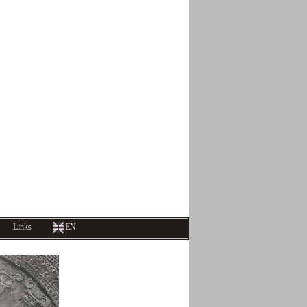
Links
EN